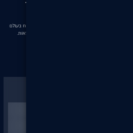
בואו נדבר כדי להשיג תוצאות
טובות יותר
המשימה שלנו היא לאפשר לעסקים מכל הגדלים לצמוח בעולם
הדיגיטלי — עם אתרים, מערכות וקידום שמביאים תוצאות.
צור קשר
השאירו פרטים או בקרו אותנו.
office@digitalst.co.il
דובנוב 7, תל אביב-יפו