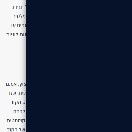
מ-Node.js. בעזרת PHP ניתן לפתוח את הקסם של תגיות
PHP ולכתוב קוד בתוך שניות ספורות. לא צריך טמפלטים
שכן הכל הוא טמפלט. אתם לא זקוקים לקבצים נוספים או
ארכיטקטורה משוכללת. כל שדרוש הוא יכולות תכנות לוגיות
בקצות האצבעות שלכם.
Node.js ודוקטרינת הפרדת הרשויות
שילוב קוד PHP וטקסט עלול להיות משענת קנה רצוץ. אמנם
בפעמים הראשונות שתעשו את זה אתם עלולים לחשוב שזה
כיף לחבר PHP עם HTML, אך מהר מאד תגלו שבסיס הקוד
שלכם הפך לבלגן מאורגן. מתכנתים רציניים יודעים לפתח
מבנים ארכיטקטוניים נכונים ולהפריד את השכבה הקוסמטית
מהשכנה הלוגית. זוהי טכניקה שמקלה על הקריאה של הקוד