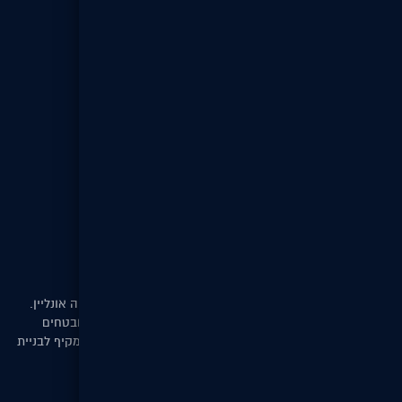
פיתוח וטכנולוגיה
תכנון אתר אינטרנט
קידום אורגני SEO
ניהול תכנים
יצירת קשר
דרושים
מפת אתר
מה חדש?
מסחר אלקטרוני
DigitalST מפתחת חנויות אינטרנטיות למסחר ורכישה אונליין.
באמצעות מערכת ניהול קטלוג, תקן PCI, שרתים מאובטחים
ואבטחת SSL מספקת DigitalST ללקוחותיה פתרון מקיף לבניית
חנות אינטרנטית וניהולה השוטף.
משרות חדשות