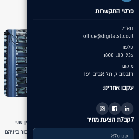
פרטי התקשרות
08.12.2015
מערכת DigitalST
דוא״ל
office@digitalst.co.il
טלפון
1800-100-935
מיקום
דובנוב 7, תל אביב-יפו
עקבו אחרינו:
לקבלת הצעת מחיר
זה היה יכול להיות סיפור מערבון קלאסי על קרב בין שני
חברים ותיקים שדרכיהם נפרדו. שניים כאלה שהחיבור ביניהם