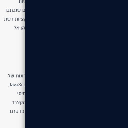
התוספים שנכתבים בעזרתו מבוססים על ידע מהגישות
הארכיטקטוניות המתקדמות ביותר. מאחורי החומרים שנכתבו
בעזרת Node.js עומדים מפתחים שמבינים שאפליקציות רשת
מודרניות חייבות לדחוף את מלוא האינטליגנציה שלהן אל
הלקוח.
הסיפור שעדיין לא נגמר
הסוף טרם נכתב. על כל איש קוד שמלהג לגבי היתרונות של
Node.js ומעלה על נס את בשורת הפשטות של JavaScript,
יש תמיד אחד אחר שיעדיף את התכנות העמוק, הבסיסי
והיציב (כמו גם המוכר והאהוב) של PHP. ברשימה הקצרה
שלפניכם סקרנו שש נקודות מעניינות במאבק (שסופו טרם
סופר).