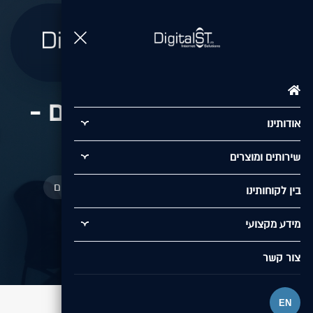
תפריט
הקרב על לב המפתחים -
אודותינו
Node.js VS Php
שירותים ומוצרים
/
הקרב על לב המפתחים - Node.js VS Php
בין לקוחותינו
מי יככב באינטרנט בשנת 2016?
מידע מקצועי
צור קשר
EN