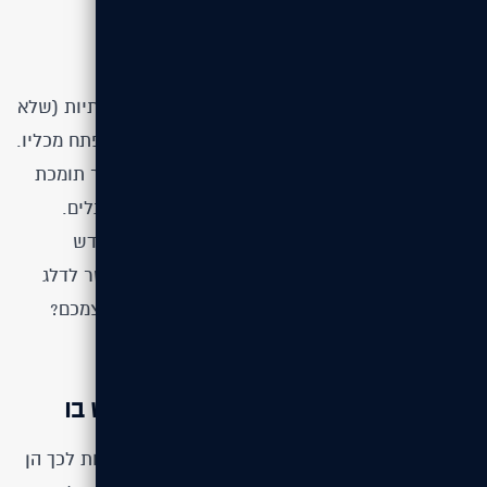
המורכבות מנצחת – Node.js
כולם יודעים שיש ל-JavaScript כמה נטיות התנהגותיות (שלא
נאמר הפרעות קשב וריכוז) אשר יכולות להוציא מפתח מכליו.
אולם, ברוב המקרים זוהי שפת תכנות מודרנית אשר תומכת
בסינטקס עדכני עם כמה תכונות שימושיות כמו מעגלים.
מפתחים יכולים בקלות לסדר את ה-JavaScript מחדש
ולהרחיב אותה בהתאם לצרכיהם. בקיצור, אם אפשר לדלג
מעל פונקציונאליות ללא מאמץ, למה להגביל את עצמכם?
PHP – הורד אותו, התאם אותו, השתמש בו
הרשת מלאה בקוד PHP והפלטפורמות הפופולאריות לכך הן