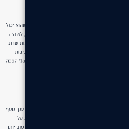
להיות און-ליין יותר מדקה מבלי להגיע לגיליון PHP.
האידיליה השתנתה כשמתכנת צעיר (וחצוף!) גילה שהוא יכול
לגרום ל-JavaScript לרוץ על השרת. לפתע פתאום, לא היה
כל צורך ב-PHP לטובת פיתוח הדור הבא של משימות שרת.
שפה אחת בלבד הייתה דרושה לבניית Node.js וסביבות
העבודה הורצו אצל הלקוח. "JavaScript Everywhere" הפכה
לתפיסת עולם.
טנגו של טקסט וקוד זה PHP
נניח שאתם רוצים להזין תוכן לאתר ובמקביל לצרף ענף נוסף
לתהליך. למשל, הצהרת "If-Then" קטנה שמבוססת על
פרמטרים ב-URL. במקרים כאלה, PHP היא פיתרון טוב יותר