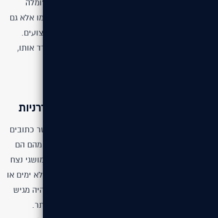
אתרי אינטרנט שנכתבים בשפה זו (כמו וורדפרס, ג'ומלה
ודרופל). העניין כאן הוא לא רק אתר האינטרנט עצמו אלא גם
התוספים (Plugins) אשר מושתלים בו לשיפור הביצועים.
PHP הוא בכל מקום והוא מחכה לכם בכל פינה. הורד אותו,
התאם אותו לצרכיך והשתמש בו כאוות נפשך.
Node.js מכריז שקוד חדש = תכונות מודרניות
אין ספק שיש מאות אלפי קבצים של קוד פתוח אשר כתובים
ב-PHP והם פאר היצירה. עם זאת, חלק לא מבוטל מהם הם
קבצים ותיקים שרבים מהם נכתבו לפני 7-8 שנים (מושגי נצח
באינטרנט). הנה שאלה, מי רוצה לבזבז שעות (אם לא ימים או
שבועות) על שיפוץ קוד שנכתב כשיאיר לפיד עוד היה מגיש
בחדשות ערוץ 2. ובכן, Node.js הוא לא רק חדש יותר.