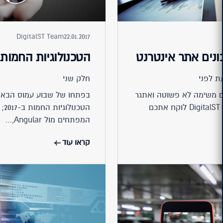
DigitalST Team
22.01.2017
ונים אתר אינטרנט
הטכנולוגיות החמות 
ת לפני
חלק שני
ת 2020 עומדת בפניכם משימה לא פשוטה ואתגר
בפתחו של שבוע עמוס הבא ע
אמיתי ליצירת נוכחות אינטרנטית אמיתית. צוות DigitalST לוקח אתכם
המפתחים מול Angular,…
קראו עוד