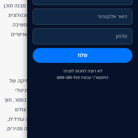
טאבלט וסמארטפון. במהלך העבודה הושם דגש על מבנה תוכן
נכון, היררכיה ברורה והנעה לפעולה, לצד תשתית טכנולוגית
יציבה המאפשרת הרחבה עתידית. הפרויקט שילב חשיבה
אסטרטגית, עיצוב מדויק ופיתוח המותאם לצרכים האישיים
של הלקוח ולמטרות העסקיות שלו.
שלח
האסטרטגיה שלנו
לא רוצה לחכות לנציג?
התקשר/י עכשיו 1800-100-935
האסטרטגיה שלנו בפרויקט התבססה על הבנה מעמיקה של
הצרכים והחזון של אלמוג אילת, ותרגומם לפתרון דיגיטלי
מדויק ויעיל. שמנו דגש על פשטות, בהירות ומיקוד במסר, תוך
יצירת חוויית משתמש אינטואיטיבית שמובילה את הגולש
לפעולה. תכננו את מבנה האתר כך שיתמוך בצמיחה עתידית,
עם תשתית טכנולוגית גמישה, עיצוב נקי וזמני טעינה מהירים,