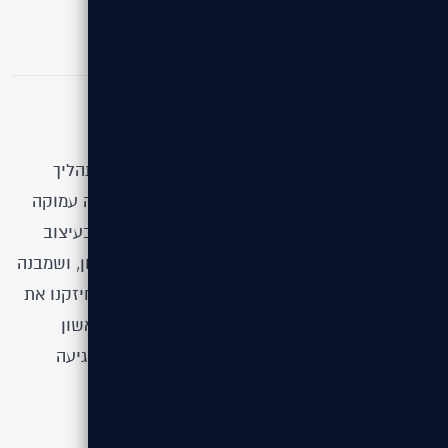
לצד התאמה מלאה למובייל ולמנועי חיפוש.
מה למדנו?
מהפרויקט למדנו את החשיבות של דיוק ואיפוק בתהליך
הפיתוח. הבנו עד כמה הקשבה לצרכי הלקוח והבנה עמוקה
של קהל היעד משפיעות על קבלת החלטות נכונה בעיצוב
ובפונקציונליות. למדנו שפשטות חכמה מייצרת אמון, ושמבנה
תוכן ברור חוסך מורכבות מיותרת בהמשך. בנוסף, חיזקנו את
ההבנה שתשתית טכנולוגית נכונה כבר מהשלב הראשון
מאפשרת גמישות, צמיחה ושדרוגים עתידיים ללא פגיעה
בחוויית המשתמש.