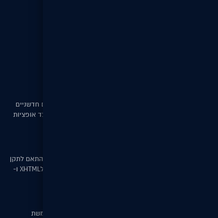
יצירת קשר
דרושים
מפת אתר
מה חדש?
פונקציות במערכת ניהול התוכן
כחלק משיפור חווית הלקוח יצרה DigitalST מודולים חדשניים
וייחודים המאפשר לך תפעול קל ומהיר של האתר לצד אופציות
מתקדמות לגולש.
עבודה לפי תקן W3C
DigitalST מפתחת אתרי אינטרנט דינמים הבנויים בהתאם לתקן
W3C העולמי(תקן מחמיר במיוחד) בהתאמה מלאה לXHTML ו-
CSS.
הטכנולוגיות שלנו
על מנת להישאר מעודכנים וחדשניים בכל עת; משתמשת