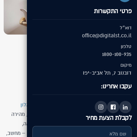
פרטי התקשרות
דוא״ל
office@digitalst.co.il
טלפון
בין לקוחותינו
בניית אתרים
1800-100-935
מיקום
אלמוג אילת
דובנוב 7, תל אביב-יפו
עקבו אחרינו:
העבודה בפרויקט
הפרויקט עבור אלמוג אילת כלל
בניית אתר לבית מלון
בהתאמה אישית, עם דגש על חוויית משתמש נקייה, מהירה
לקבלת הצעת מחיר
וברורה. האתר פותח בטכנולוגיית Responsive מלאה,
המאפשרת צפייה וגלישה נוחה בכל סוגי המכשירים – מחשב,