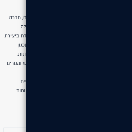
על הלקוח
אלמוגים אילת היא זרוע מקומית של קבוצת אלמוגים, חברה
ישראלית ותיקה ומובילה בתחום ייזום ובנייה, הפעילה
בפרויקטים למגורים, מסחר ותיירות. החברה מתמקדת ביצירת
סביבת מגורים איכותית עם סטנדרטים גבוהים של תכנון
וביצוע, ומביאה ניסיון עשיר בבניית יחידות דיור מגוונות.
באילת, אלמוגים מנהלת קומפלקסים של דירות נופש ומגורים
זמניים עם שירותים מלאים כמו בריכות, חדרי כושר
וסופרמרקטים, ומציעה פתרון אידיאלי למגורים זמניים
ולתיירות איכותית באזור, תוך שמירה על חדשנות, נוחות
ואמינות בכל הפרויקטים שלה.