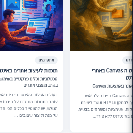
דרט
מתקדמים
אלמנט ה Canvas באתרי
תוכנות לעיצוב אתרים באינט
רנט
טכנולוגיות וכלים פרקטיים בשימוש
בקרב מעצבי אתרים
תר באמצעות Canvas
בעולם העיצוב האינטרנטי כיום אש
אלמנט ה Canvas היינו פיצ'ר אשר
עומד בתחרות מתמדת על חיבתו ש
התווסף להתקן HTML5 ונועד ליצירת
הגולש, יש להצטייד בכלים הכי חדש
קות, אנימציות ומשחקים בבניית
על מנת וליצור עיצובים …
 באינטרנט ללא צורך…