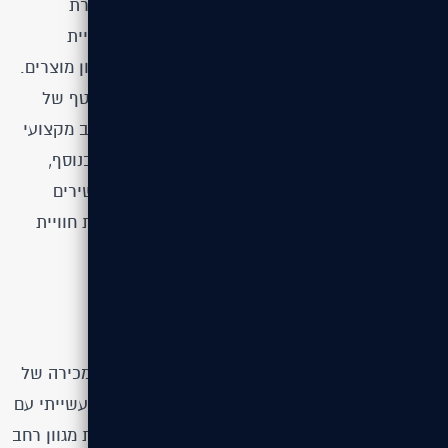
מהפרויקט למדנו שלהקמת אתר קטלוגי מקיף לחברת
תעשייה חשוב לשלב בין היררכיית תוכן ברורה, חוויית
משתמש אינטואיטיבית וכלים מתקדמים לניווט וסינון מוצרים.
הבנו שתשתית ניהול תוכן גמישה חיונית לעדכון שוטף של
פרטים טכניים, מחירים ומוצרים, וששמירה על עיצוב מקצועי
ומודרני מחזקת את הנראות והמוניטין של החברה. בנוסף,
למדנו שהקפדה על נגישות והתאמה לכל סוגי המכשירים
מאפשרת חיבור טוב יותר עם הלקוחות, משפרת את חוויית
הגלישה ומעצימה את הערך העסקי של האתר.
על הלקוח
Scope מתכות היא חברה מובילה בתחום הייצור והמכירה של
מוצרי מתכת ופתרונות הנדסיים, הפועלת בשוק התעשייתי עם
דגש על איכות, מקצועיות וחדשנות. החברה מספקת מגוון רחב