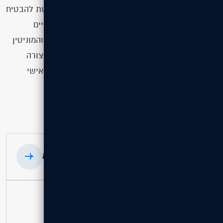
של מוצרים, כולל פתרונות מותאמים אישית, ומבקשת להבטיח
ללקוחותיה מענה מקצועי, אמין ומדויק לצרכים טכניים
מורכבים. Scope מתכות שואפת לחזק את הנראות והמוניטין
שלה בשוק, ולהציג את מגוון המוצרים והשירותים בצורה
ברורה ומזמינה, תוך מתן פתרונות חדשניים ושירות אישי
שמבדיל אותה מהמתחרים.
הפרויקט הקודם
הפרויקט הבא
פרטי הפרויקט