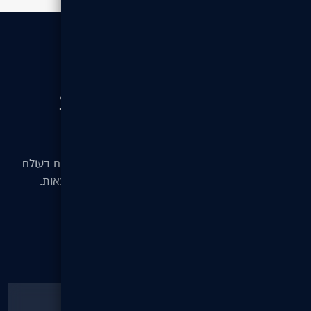
// לקבלת הצעת מחיר
בואו נדבר כדי להשיג תוצאות
טובות יותר
המשימה שלנו היא לאפשר לעסקים מכל הגדלים לצמוח בעולם
הדיגיטלי — עם אתרים, מערכות וקידום שמביאים תוצאות.
צור קשר