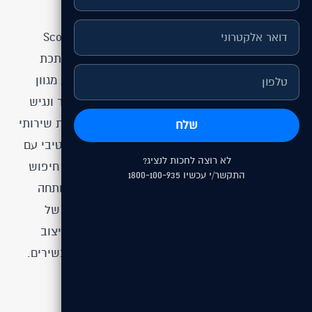
העבודה בפרויקט
הפרויקט כלל פיתוח אתר קטלוגי מקיף לחברת Scope
מתכות, חברה המתמחה בייצור ומכירה של מוצרי מתכת
ופתרונות הנדסיים. האתר נבנה כך שיוכל להציג את מגוון
המוצרים והשירותים של החברה באופן מסודר, ברור ונגיש
ללקוחות פוטנציאליים ותעשייתיים כאחד. באמצעות שירותי
שלח
בניית אתרים
הושם דגש על יצירת קטלוג אינטראקטיבי עם
לא רוצה לחכות לנציג?
תמונות מקצועיות, פירוט טכני של מוצרים ומערכת חיפוש
התקשר/י עכשיו 1800-100-935
מתקדמת שמאפשרת ניווט מהיר וממוקד. בנוסף, פותחה
תשתית ניהול תוכן גמישה, המאפשרת עדכון שוטף של
המוצרים, מחירים ופרטים טכניים, תוך שמירה על עיצוב
מקצועי, מודרני וחוויית משתמש נוחה לכל סוגי המכשירים.
האסטרטגיה שלנו