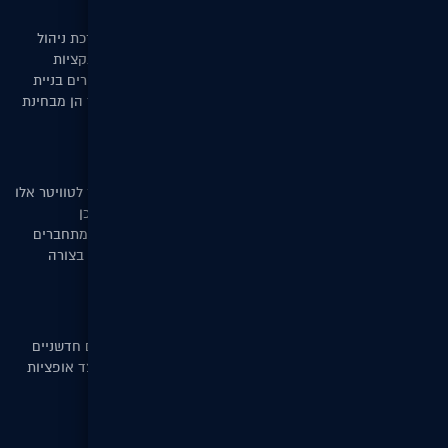
גרסה חדשה לDigitalCMS
בקרוב תשיק DigitalST את הגרסה החדשה של מערכת ניהול
התוכן DigitalCMS. הגרסה החדשה מציעה שלל פונקציות
ומודולים חדשים הניתנים להטמעה באתרכם ומאפשרים בניית
אתרי אינטרנט דינמיים הניתנים להתאמה לפי הצורך הן מבחינת
עיצוב האתר והן מבחינת כמות התכנים.
קידום ברשתות חברתיות
הקמת עמודי פייסבוק, ניהול דפי יו טיוב וחיבור ישיר לטוויטר אלו
רק חלק מהפיתוחים החדשים של מערכת ניהול התוכן
DigitalCMS. קראו עוד על האפשרויות והמודולים המתחברים
לרשתות חברתיות ולמדו איך לקדם את העסק שלכם בצורה
פשוטה ויעילה.
פונקציות במערכת ניהול התוכן
כחלק משיפור חווית הלקוח יצרה DigitalST מודולים חדשניים
וייחודים המאפשר לך תפעול קל ומהיר של האתר לצד אופציות
מתקדמות לגולש.