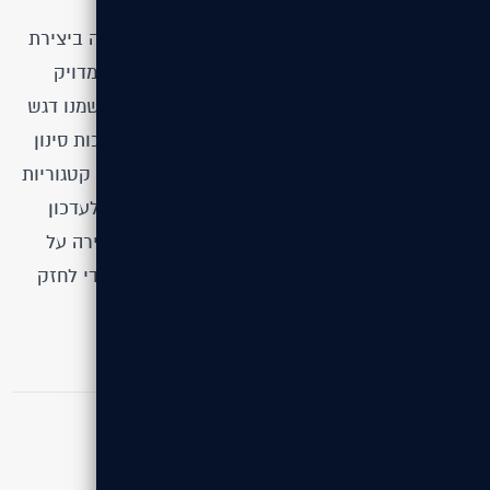
האסטרטגיה שלנו בפרויקט Scope מתכות התמקדה ביצירת
אתר קטלוגי מקיף שמאפשר ללקוחות לקבל מידע מדויק
ומפורט על מגוון המוצרים והשירותים של החברה. שמנו דגש
על חוויית משתמש אינטואיטיבית, ניווט ברור ומערכות סינון
מתקדמות שיאפשרו מציאה מהירה של מוצרים לפי קטגוריות
ותכונות. בנוסף, פיתחנו תשתית ניהול תוכן גמישה לעדכון
שוטף של מוצרים, מחירים ופרטים טכניים, תוך שמירה על
עיצוב מודרני, מקצועי ונגיש לכל סוגי המכשירים, כדי לחזק
את הנראות והמוניטין של Scope מתכות ברשת.
מה למדנו?