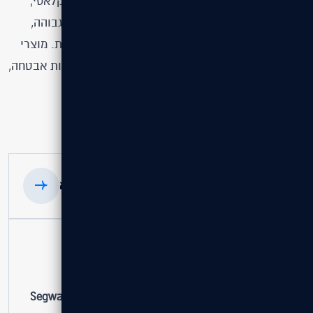
המותג מייצר מגוון רחב של כלים חשמליים – סגווי קלאסי,
קורקינטים ואופניים חשמליים – המוכרים באמינות גבוהה,
בטיחות מתקדמת וחוויית רכיבה נוחה ואינטואיטיבית. מוצרי
Segway משמשים משתמשים פרטיים, עסקים, חברות אבטחה,
מרכזי תיירות וגופים מקצועיים ברחבי העולם.
הפרויקט הקודם
הפרויקט הבא
פרטי הפרויקט
לקוח
Segway