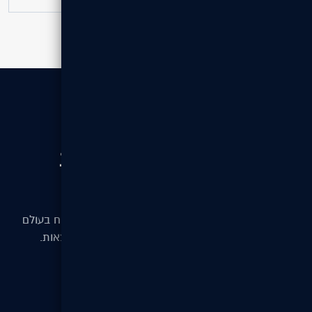
// לקבלת הצעת מחיר
בואו נדבר כדי להשיג תוצאות
טובות יותר
המשימה שלנו היא לאפשר לעסקים מכל הגדלים לצמוח בעולם
הדיגיטלי — עם אתרים, מערכות וקידום שמביאים תוצאות.
צור קשר