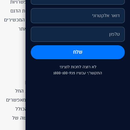
למותג Segway מבית UMI. הפרויקט כלל מספר אפשרויות
פונקציונליות למעבר בין תצוגת דגמים - החל מזוויות הדגם
לתתי דגמים משניים. הניווט באתר הותאם לכל סוגי המכשירים
וכלל את צבעי המותג (כתום ושחור) כפי שהוצגו באתר
העולמי. בנוסף פותח קטלוג אביזרים הכלל את כל
האפשרויות הנלוות לסגווי שלכם.
שלח
לא רוצה לחכות לנציג?
האסטרטגיה שלנו
התקשר/י עכשיו 1800-100-935
כחלק מההתנהלות השוטפת עם הלקוח פותחו מגוון
טכנולוגיות ייחודיות לניווט הגולש לעמודים הנכונים. החל
מפיתוח אלמנטים של חווית משתמש UX ייחודיים המאפשרים
מעבר בין עמודים אסטרטגים לעמוד צור קשר נוח הכולל
UI(ממשק משתמש) המאפשר פנייה בכל סוגי הבקשה של
הלקוח.