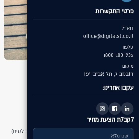
פרטי התקשרות
דוא״ל
office@digitalst.co.il
טלפון
1800-100-935
מיקום
דובנוב 7, תל אביב-יפו
בין לקוחותינו
בניית אתרים
עקבו אחרינו:
Segway
העבודה בפרויקט
לקבלת הצעת מחיר
הקמת אתר תדמיתי
רספונסיבי (תואם טלפונים וטאבלטים)