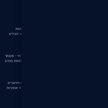
מפת אתר
מה חדש?
הטכנולוגיות שלנו
על מנת להישאר מעודכנים וחדשניים בכל עת; משתמשת
DigitalST בטכנולוגיות בניית אתרים החדשניות ביותר והכלים
הטוביום ביותר המוצעים כיום.
משרות חדשות
אם אתה מפתח LAMP מוכשר או ארט דיירקטור יצירתי - מקומך
איתנו! דיגיטל.אס.טי בע"מ מגייסת אנשים מוכשרים לצוות מפרגן
ומקצועי שמכתיב סטנדרטים חדשים בתחומו.
פונקציות במערכת ניהול התוכן
כחלק משיפור חווית הלקוח יצרה DigitalST מודולים חדשניים
וייחודים המאפשר לך תפעול קל ומהיר של האתר לצד אופציות
מתקדמות לגולש.