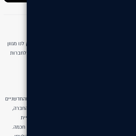
מה למדנו?
עבודה מול גוף בינלאומי עם נציגות ישראלית העניק לנו מגוון
כלים לעתיד להתנהלות שוטפת ושירות רב שכבתי לחברות
ומותגים.
על הלקוח
Segway הוא אחד המותגים הבינלאומיים המובילים והחדשניים
בתחום המיקרו־מוביליטי וכלי התחבורה האישיים. החברה,
שנוסדה בארה״ב, התפרסמה בזכות פיתוח טכנולוגיית
ה־Self-Balancing שהפכה לסמל עולמי של תנועה חכמה.